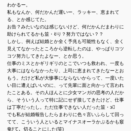
わかるー。
私もなんか、何だかんだ運いー、ラッキー、恵まれて
る、とか感じてた。
お告？みたいなのは感じないけど、何だかんだまわりに
助けられてるかも筮・ꀀり？努力ではない？？
しかし、例えば結婚とか全く予兆も可能性もなく、全く
見えてなかったところから逆転したのは、やっぱりコツ
コツ努力してきたよなー、とか思う。
仕事のミスとかギリギリのとこでいつも救われ、一度も
大事にはならなかったり、上司に恵まれてきたなーとお
もう。だけど私が大惨事にならないからって、一度いた
い目に遭えばいいのに、って先輩に面と向かって言われ
たことある。その人ほんとに少女マンガの思考の人だか
ら、そういう人って特に記にせず接してきたけど、仕事
は丁寧だったし。ただ仕事できない人だった筮・э
でも私が結婚報告したらまわりに色々言いふらして回っ
てて、こういう人といるとマイナスオーラかぶるかも竅
奄ﾁて、切ることにした(笑)