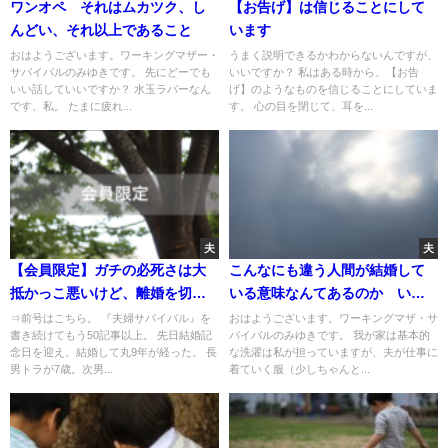
ワンオペ それはムカツク、し
【お告げ】は信じることにして
んどい、それ以上であること
います
おはようございます。ワーキングマザー・
うまく説明できるかわからないんですが、
サバイバルのみゆきです。 先にどーでも
いいですか？ 私はある時から、【お告
いい話していいですか？ 水玉ラバーなん
げ】のようなものを信じることにしていま
です、私。 たまに疲れ...
す。 心の目を閉じて、耳を...
夫
夫
【会員限定】ガチの必死さは大
こんなにも違う人間が結婚して
抵かっこ悪いけど、離婚を切り
いる意味なんてあるのか いち
札にすべきだと思う理由
ばん聞きたかった人にスバリ聞
⇒前号はこちら。 『夫婦サバイバル』を
おはようございます。ワーキングマザ・サ
書き続けてもう50記事以上。 先日結婚記
バイバルのみゆきです。 我が家は基本的
いてみたら答えてくれた！！！
念日を迎え、結婚して丸9年が経った。 長
な洗濯は私が担っていますが、夫が仕事に
男トラが7歳。次男...
着ていく服（少しちゃんと...