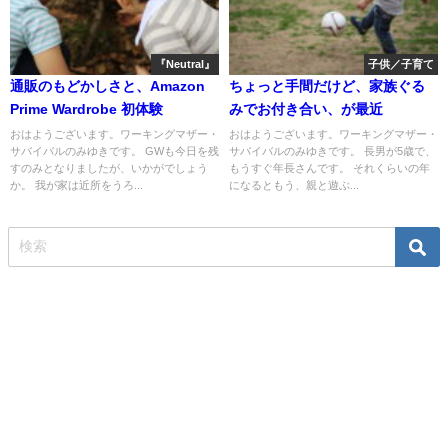
『Neutral』
子供／子育て
通販のもどかしさと、Amazon
ちょっと手間だけど、家族ぐる
Prime Wardrobe 初体験
みでお付き合い、が最近
おはようございます。ワーキングマザー・
おはようございます。ワーキングマザー・
サバイバルのみゆきです。 GWも今日を残
サバイバルのみゆきです。 長男が5歳で、
すのみとなりましたが、いかがでしょう
もうすぐ年長さんです。 それくらいの年
か。 我が家は近所をうろ...
になるともう、親と遊ぶ...