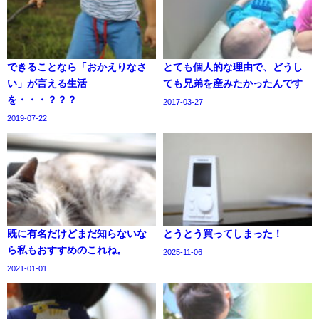
できることなら「おかえりなさ
とても個人的な理由で、どうし
い」が言える生活
ても兄弟を産みたかったんです
を・・・？？？
2017-03-27
2019-07-22
既に有名だけどまだ知らないな
とうとう買ってしまった！
ら私もおすすめのこれね。
2025-11-06
2021-01-01