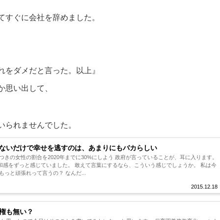
てすぐに会社を辞めました。
れをダメだと言った。以上』
か思い出して、
いられませんでした。
ないだけで幸せを逃すのは、あまりにもバカらしい
つきの女性の割合を2020年までに30%にしよう 政府が言っていることが、耳に入ります。
和感をずっと感じていました。 敢えて言葉にするなら、こういう感じでしょうか。 私は今
っと頑張れって言うの？ なんだ...
2015.12.18
権も無い？