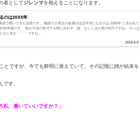
の者として
ジレンマ
を抱えることになります。
のは20XX年
演で聞いてきた話題です。 職場での男女の処遇がほぼ平等になるのは 2095年 と言われて
あと約80年後です。 私の子供の世代でも間に合わず、孫、もしくはひ孫の時代ですね。 やっぱ
なに先か・・・ ですね。...
2016.6.9
のことですが、今でも鮮明に覚えていて、その記憶に姉が結末を
んです。
ろ私、働いていいですか？」