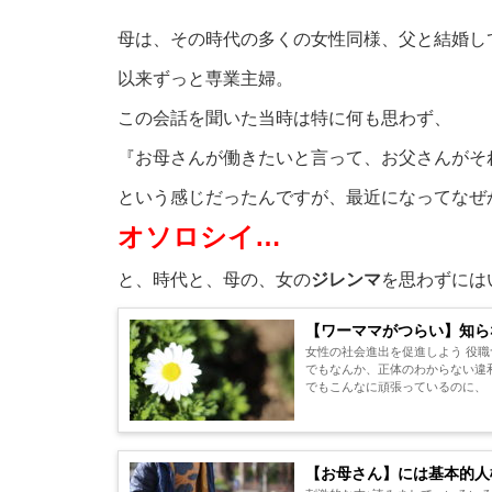
母は、その時代の多くの女性同様、父と結婚し
以来ずっと専業主婦。
この会話を聞いた当時は特に何も思わず、
『お母さんが働きたいと言って、お父さんがそ
という感じだったんですが、最近になってなぜ
オソロシイ…
と、時代と、母の、女の
ジレンマ
を思わずには
【ワーママがつらい】知ら
女性の社会進出を促進しよう 役職
でもなんか、正体のわからない違
でもこんなに頑張っているのに、 も
【お母さん】には基本的人