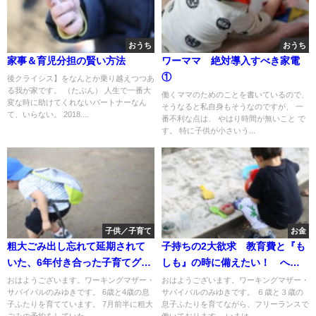
おうち
おうち
家事＆育児分担の賢い方法
ワーママ 絶対導入すべき家電
①
後クライシス】をなんとか乗り越えつつあ
る我が家です。 （たぶん） 人生で一番大
働くママのためのことを書いているので、
変な時に助けてくれないパートナーなん
そうなると私自身もそうなのですが、 一
て、いらない。 2018....
番不利な点は、 やはり時間が無いこと で
す。 特に子供が小さいう...
子供／子育て
お金
粗大ごみ出し忘れて延期されて
子持ちの2大欲求 教育費と『も
いた、6年付き合った子育てグッ
しも』の時に備えたい！ への
ズ大物との別れ。
最適解
おはようございます。ワーキングマザー・
おはようございます。ワーキングマザー・
サバイバルのみゆきです。 6歳と4歳の息
サバイバルのみゆきです。 ６歳と３歳の
子ふたりを育てています。 7月前半に粗大
息子ふたりを育てながら、フリーランスで