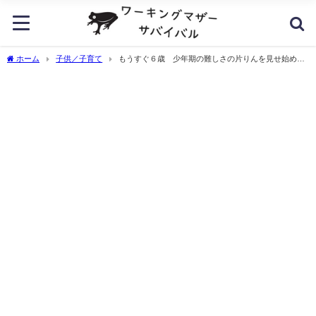
ホーム
子供／子育て
もうすぐ６歳 少年期の難しさの片りんを見せ始めま
した。