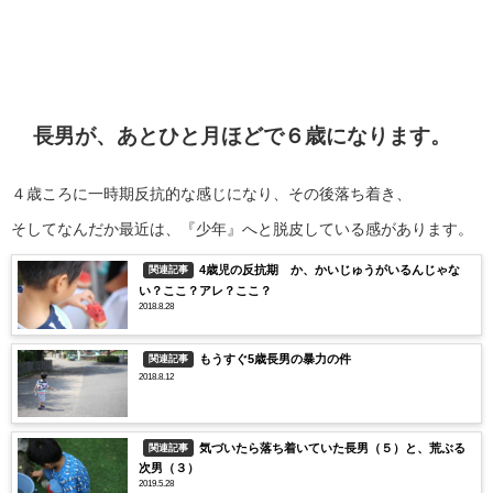
長男が、あとひと月ほどで６歳になります。
４歳ころに一時期反抗的な感じになり、その後落ち着き、
そしてなんだか最近は、『少年』へと脱皮している感があります。
4歳児の反抗期 か、かいじゅうがいるんじゃな
関連記事
い？ここ？アレ？ここ？
2018.8.28
もうすぐ5歳長男の暴力の件
関連記事
2018.8.12
気づいたら落ち着いていた長男（５）と、荒ぶる
関連記事
次男（３）
2019.5.28