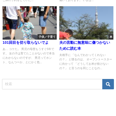
ごみの予約をしていた...
働いております。 いまは...
子供／子育て
本
101回目を切り取らないでよ
夫の言動に無意味に傷つかない
ために読む本
あ… コケた。 男児の母歴もうすぐ5年で
す。 女の子は育てたことがないので本当
夫相手に 「なんでわかってくれない
にわからないのですが、 男児ってホン
の？」 と憤るのは、 オーブントースター
ト、なんつーか、とにかく危...
に向かって 「どうしてお米が炊けない
の？」 と言うのを同じことなの...