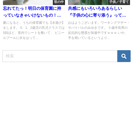
世の中
子供／子育て
忘れてたっ！明日の保育園に持
共感にもいろいろあるらしい
っていなきゃいけないもの！～
『子供の心に寄り添う』ってど
毎日の保育園の準備って何気
ういうこと
夏になると、うちの保育園でも【水遊び】
おはようございます。ワーキングマザー・
をします。 0、1、2歳児の乳児クラスでは
サバイバルのみゆきです。 ５歳半長男の
に・・・
5回ほど、室内でシートを敷いて、 ビニー
反抗的な態度が加速中ですｗｗｗ いや、
ルプールに水をはって...
手を焼いているというより...