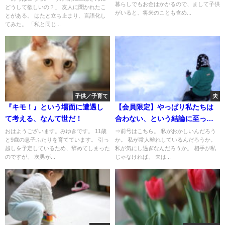
暮らしでもお金はかかるので、まして子供
どうして欲しいの？」 友人に聞かれたこ
がいると、将来のことも含め...
とがある。 はたと立ち止まり、言語化し
てみた。 「私と同じ...
子供／子育て
夫
『キモ！』という場面に遭遇し
【会員限定】やっぱり私たちは
て考える、なんて世だ！
合わない、という結論に至った
のはもう何度目だろう
おはようございます。みゆきです。 11歳
⇒前号はこちら。 私がおかしいんだろう
と9歳の息子ふたりを育てています。 引っ
か。 私が常人離れしているんだろうか。
越しを予定しているため、辞めてしまった
私が気にし過ぎなんだろうか。 相手が私
のですが、 次男が...
じゃなければ、 夫は...