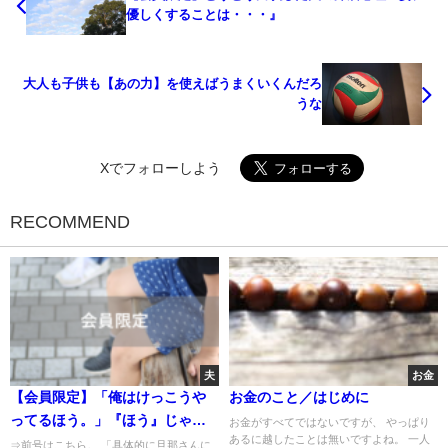
優しくすることは・・・』
大人も子供も【あの力】を使えばうまくいくんだろ
うな
Xでフォローしよう
RECOMMEND
夫
お金
【会員限定】「俺はけっこうや
お金のこと／はじめに
ってるほう。」『ほう』じゃな
お金がすべてではないですが、 やっぱり
あるに越したことは無いですよね。 一人
くて、やって？
⇒前号はこちら。 「具体的に旦那さんに