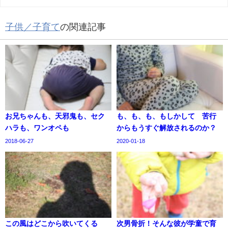
子供／子育て
の関連記事
お兄ちゃんも、天邪鬼も、セク
も、も、も、もしかして 苦行
ハラも、ワンオペも
からもうすぐ解放されるのか？
2018-06-27
2020-01-18
この風はどこから吹いてくる
次男骨折！そんな彼が学童で育