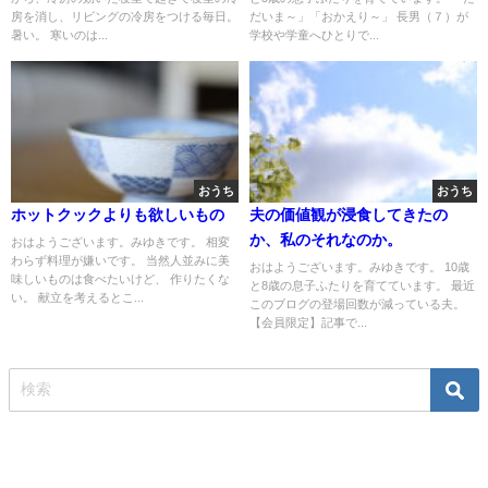
房を消し、リビングの冷房をつける毎日。
だいま～」「おかえり～」 長男（７）が
暑い。 寒いのは...
学校や学童へひとりで...
おうち
おうち
ホットクックよりも欲しいもの
夫の価値観が浸食してきたの
か、私のそれなのか。
おはようございます。みゆきです。 相変
わらず料理が嫌いです。 当然人並みに美
おはようございます。みゆきです。 10歳
味しいものは食べたいけど、 作りたくな
と8歳の息子ふたりを育てています。 最近
い。 献立を考えるとこ...
このブログの登場回数が減っている夫。
【会員限定】記事で...