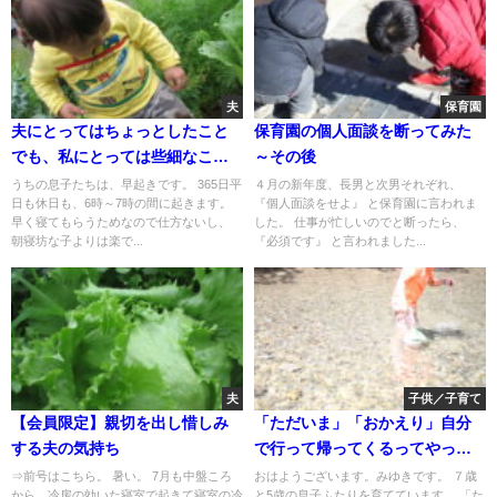
夫
保育園
夫にとってはちょっとしたこと
保育園の個人面談を断ってみた
でも、私にとっては些細なこと
～その後
ではないこと
うちの息子たちは、早起きです。 365日平
４月の新年度、長男と次男それぞれ、
日も休日も、6時～7時の間に起きます。
『個人面談をせよ』 と保育園に言われま
早く寝てもらうためなので仕方ないし、
した。 仕事が忙しいのでと断ったら、
朝寝坊な子よりは楽で...
『必須です』 と言われました...
夫
子供／子育て
【会員限定】親切を出し惜しみ
「ただいま」「おかえり」自分
する夫の気持ち
で行って帰ってくるってやっぱ
りラク、でも
⇒前号はこちら。 暑い。 7月も中盤ころ
おはようございます。みゆきです。 ７歳
から、冷房の効いた寝室で起きて寝室の冷
と5歳の息子ふたりを育てています。 「た