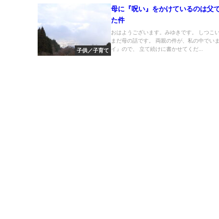
母に『呪い』をかけているのは父
た件
おはようございます。みゆきです。 しつこ
まだ母の話です。 両親の件が、私の中でい
イ』ので、 立て続けに書かせてくだ...
子供／子育て