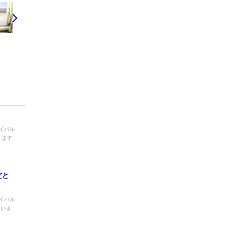
イバル
きます
だと
イバル
ていま