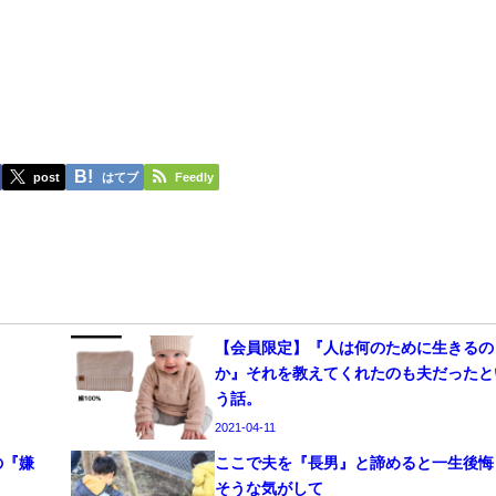
post
はてブ
Feedly
【会員限定】『人は何のために生きるの
か』それを教えてくれたのも夫だったと
う話。
2021-04-11
の『嫌
ここで夫を『長男』と諦めると一生後悔
そうな気がして