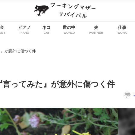
金
ピアノ
ネコ
世の中
夫
仕事
NEY
PIANO
CAT
WORLD
PARTNER
WORK
た』が意外に傷つく件
ず言ってみた』が意外に傷つく件