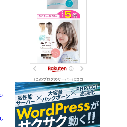
↓このブログのサーバーはココ
い
し