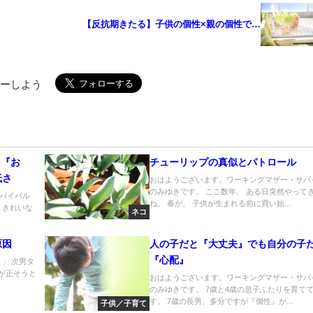
【反抗期きたる】子供の個性×親の個性で…
ローしよう
る『お
チューリップの真似とパトロール
低さ
おはようございます。ワーキングマザー・サバ
のみゆきです。 ここ数年、 ある日突然やって
バイバル
ね。 春が。 子供が生まれる前に買い始...
、きれいな
ネコ
原因
人の子だと『大丈夫』でも自分の子
『心配』
」 次男タ
が正そうと
おはようございます。ワーキングマザー・サバ
のみゆきです。 7歳と4歳の息子ふたりを育て
す。 7歳の長男、多分ですが『個性』が...
子供／子育て