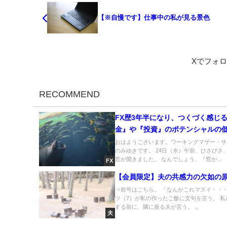
【※自慢です】仕事中の私が見る景色
Xでフォ
RECOMMEND
FX歴3年半になり、つくづく感じ
金』や『投資』のポテンシャルの
おはようございます。ワーキングマザー・サ
のみゆきです。 24日（水）午前、ひさびさ
窓が開きました。 なんでしょう、『窓が...
FX
【会員限定】夫の共感力の欠如の
⇒前号はこちら。 「なんかこれマズイ・・・
ツ（7）が私の作ったご飯に文句を言う。 私
する前に、隣に座る夫が言う。 ...
夫