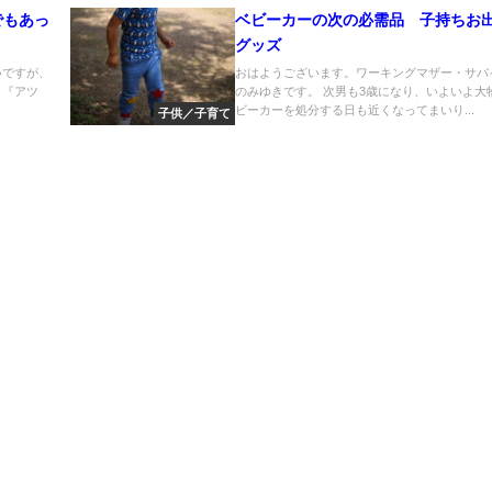
でもあっ
ベビーカーの次の必需品 子持ちお
グッズ
いですが、
おはようございます。ワーキングマザー・サバ
ま『アツ
のみゆきです。 次男も3歳になり、いよいよ大
ビーカーを処分する日も近くなってまいり...
子供／子育て