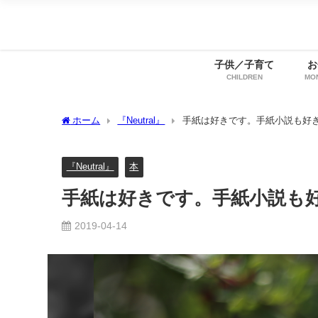
子供／子育て
お
CHILDREN
MO
ホーム
『Neutral』
手紙は好きです。手紙小説も好
『Neutral』
本
手紙は好きです。手紙小説も
2019-04-14