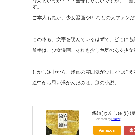
なんというか・・・全部じゃないですが、『漫
す。
ご本人も確か、少女漫画やBLなどの大ファン
この本も、文字を読んでいるはずで、どこにも
前半は、少女漫画、それも少し色気のある少女
しかし途中から、漫画の雰囲気が少しずつ消え
途中から思い浮かんだのは、別の小説。
錦繍(きんしゅう) (
created by
Rinker
Amazon
楽