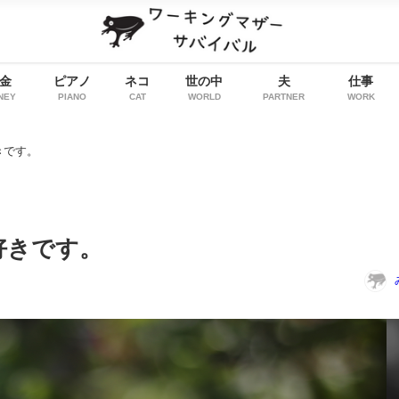
金
ピアノ
ネコ
世の中
夫
仕事
NEY
PIANO
CAT
WORLD
PARTNER
WORK
きです。
好きです。