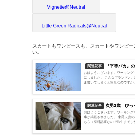
Vignette@Neutral
Little Green Radicals@Neutral
スカートもワンピースも、スカートやワンピー
い。
『平等バカ』の
関連記事
おはようございます。ワーキングマ
にしました。 こんなブランドと、現在調整中です。 きれー。 記者
ま書いてしまうと簡単なのですが、
次男3歳 びっ
関連記事
おはようございます。ワーキングマ
事が掲載されました。 東尾夫妻
ちら（有料記事なので途中までしか