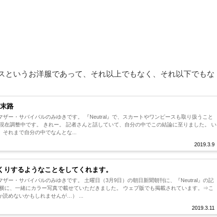
スというお洋服であって、それ以上でもなく、それ以下でもな
末路
ザー・サバイバルのみゆきです。 『Neutral』で、スカートやワンピースも取り扱うこと
さんと話していて、自分の中でこの結論に至りました。 い
それまで自分の中でなんとな...
2019.3.9
くりするようなことをしてくれます。
ザー・サバイバルのみゆきです。 土曜日（3月9日）の朝日新聞朝刊に、『Neutral』の記
の横に、一緒にカラー写真で載せていただきました。 ウェブ版でも掲載されています。⇒こ
読めないかもしれませんが…） ...
2019.3.11