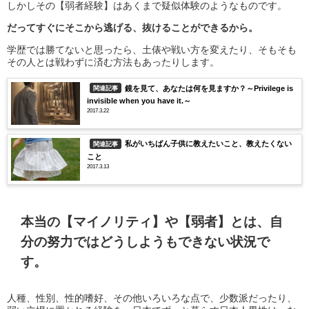
しかしその【弱者経験】はあくまで疑似体験のようなものです。
だってすぐにそこから逃げる、抜けることができるから。
学歴では勝てないと思ったら、土俵や戦い方を変えたり、そもそも
その人とは戦わずに済む方法もあったりします。
鏡を見て、あなたは何を見ますか？～Privilege is
関連記事
invisible when you have it.～
2017.3.22
私がいちばん子供に教えたいこと、教えたくない
関連記事
こと
2017.3.13
本当の【マイノリティ】や【弱者】とは、自
分の努力ではどうしようもできない状況で
す。
人種、性別、性的嗜好、その他いろいろな点で、少数派だったり、