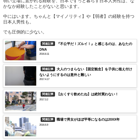
弱い立場に置かれる経験を、日本でずっと暮らす日本人男性は、な
かなか経験したことがないと思います。
中にはいます。ちゃんと【マイノリティ】や【弱者】の経験を持つ
日本人男性も。
でも圧倒的に少ない。
『不公平だ！ズルイ！』と感じるのは、あなたの
関連記事
DNA
2016.8.11
大人のつまらない【固定観念】を子供に植え付け
関連記事
ないようにするのは意外と難しい
2017.4.17
【おくすり飲めたね】は絶対買わない！
関連記事
2017.3.2
職場で男女がほぼ平等になるのは20XX年
関連記事
2016.6.9