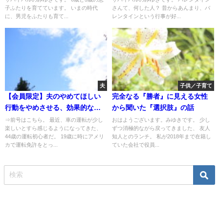
子ふたりを育てています。 いまの時代
さんて、何した人？ 昔からあんまり、バ
に、男児をふたりも育て...
レンタインという行事が好...
夫
子供／子育て
【会員限定】夫のやめてほしい
完全なる『勝者』に見える女性
行動をやめさせる、効果的な言
から聞いた『選択肢』の話
い方を発見したかもしれない。
⇒前号はこちら。 最近、車の運転が少し
おはようございます。みゆきです。 少し
楽しいとすら感じるようになってきた、
ずつ消極的ながら戻ってきました、 友人
44歳の運転初心者だ。 19歳に時にアメリ
知人とのランチ。 私が2018年まで在籍し
カで運転免許をとっ...
ていた会社で役員...