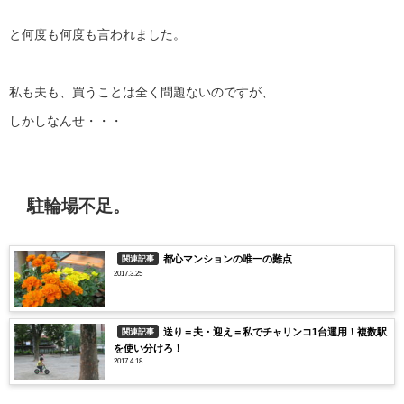
と何度も何度も言われました。
私も夫も、買うことは全く問題ないのですが、
しかしなんせ・・・
駐輪場不足。
都心マンションの唯一の難点
関連記事
2017.3.25
送り＝夫・迎え＝私でチャリンコ1台運用！複数駅
関連記事
を使い分けろ！
2017.4.18