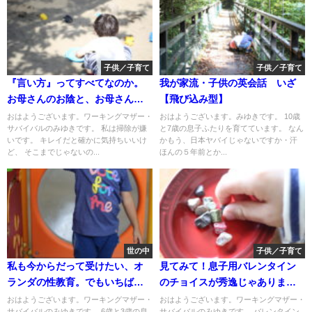
子供／子育て
子供／子育て
『言い方』ってすべてなのか。
我が家流・子供の英会話 いざ
お母さんのお陰と、お母さんの
【飛び込み型】
せい。
おはようございます。ワーキングマザー・
おはようございます。みゆきです。 10歳
サバイバルのみゆきです。 私は掃除が嫌
と7歳の息子ふたりを育てています。 なん
いです。 キレイだと確かに気持ちいいけ
かもう、日本ヤバイじゃないですか・汗
ど、 そこまでじゃないの...
ほんの５年前とか...
世の中
子供／子育て
私も今からだって受けたい、オ
見てみて！息子用バレンタイン
ランダの性教育。でもいちばん
のチョイスが秀逸じゃありませ
受けて欲しいのは…
ん？
おはようございます。ワーキングマザー・
おはようございます。ワーキングマザー・
サバイバルのみゆきです。 6歳と3歳の息
サバイバルのみゆきです。 バレンタイン