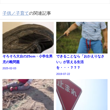
子供／子育て
の関連記事
そろそろ大台の25cm・小学生男
できることなら「おかえりなさ
児の靴問題
い」が言える生活
を・・・？？？
2025-02-03
2019-07-22